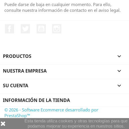
Puede darse de baja en cualquier momento. Para ello,
consulte nuestra información de contacto en el aviso legal.
Facebook
Twitter
YouTube
Instagram
PRODUCTOS

NUESTRA EMPRESA

SU CUENTA

INFORMACIÓN DE LA TIENDA
© 2026 - Software Ecommerce desarrollado por
PrestaShop™
Esta tienda utiliza cookies y otras tecnologías para que
podamos mejorar su experiencia en nuestros sitios.