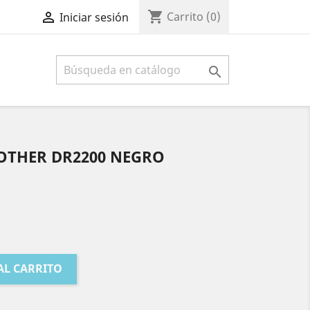
shopping_cart

Carrito
(0)
Iniciar sesión

OTHER DR2200 NEGRO
AL CARRITO